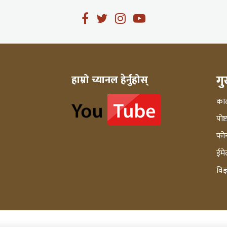
ग
हाम्रो च्यानल हेर्नुहोस्
काठ
पोष
फो
ईमे
विज