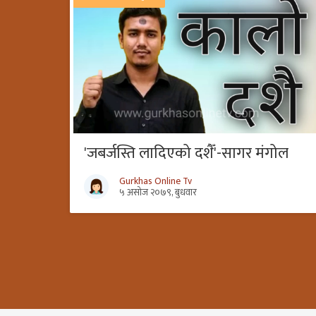
'जबर्जस्ति लादिएको दशैँ'-सागर मंगोल
Gurkhas Online Tv
५ असोज २०७९, बुधवार