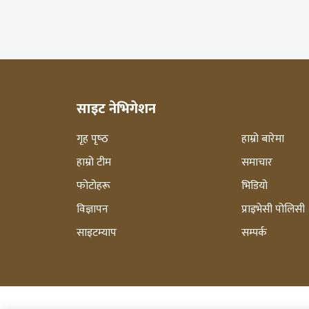
साइट नेभिगेशन
गृह पृष्‍ठ
हाम्रो बारेमा
हाम्रो टीम
समाचार
फोटोहरू
भिडियो
विज्ञापन
प्राइभेसी पोलिसी
साइटम्याप
सम्पर्क