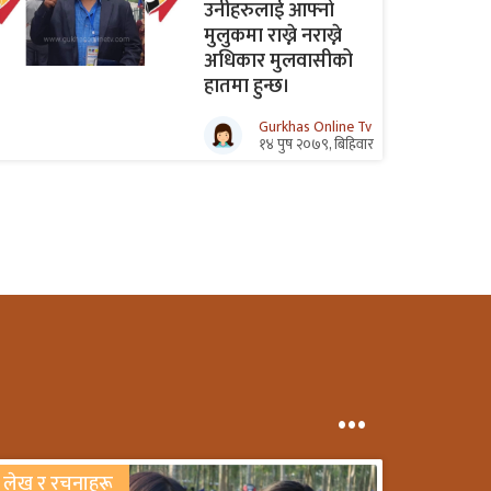
उनीहरुलाई आफ्नो
मुलुकमा राख्ने नराख्ने
अधिकार मुलवासीको
हातमा हुन्छ।
Gurkhas Online Tv
१४ पुष २०७९, बिहिवार
...
लेख र रचनाहरू