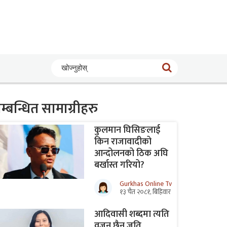
खोज्नुहोस्
म्बन्धित सामाग्रीहरु
कुलमान घिसिङलाई
किन राजावादीको
आन्दोलनको ठिक अघि
बर्खास्त गरियो?
Gurkhas Online Tv
१३ चैत २०८१, बिहिवार
आदिवासी शब्दमा त्यति
वजन छैन जति