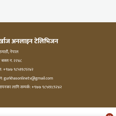
ुर्खाज अनलाइन टेलिभिजन
माडौं, नेपाल
्ट बक्स न. २२४८
न: +९७७ ९८५११८९२४२
ल:
gurkhasonlinetv@gmail.com
्ञापनका लागि सम्पर्क: +९७७ ९८५११८९२४२