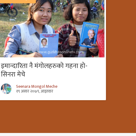
इमान्दारिता नै मंगोलहरुको गहना हो-
सिनरा मेचे
Seenara Mongol Meche
१९ असार २०७९, आइतवार