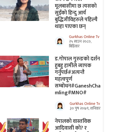
मूलबासीमा छ त्यसको
सुइँको हिन्दु आर्य
बुद्धिजीविहरुले पहिल्यै
थाहा पाएका छन्
Gurkhas Online Tv
२५ साउन २०८०,
बिहिवार
ड.गोपाल गुरुङको दर्शन
हुबहु हामीले व्यापक
गर्नुपर्छ#अत्यन्तै
महत्वपूर्ण
सम्बोधन#GaneshCha
mling#MNO#
Gurkhas Online Tv
३० पुष २०७९, शनिवार
नेपालको वास्तविक
आदिवासी को? र