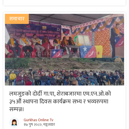
समाचार
लमजुङको दोर्दी गा.पा, शेराबजारमा एम.एन.ओ.को
३५औं स्थापना दिवस कार्यक्रम सभ्य र भव्यरुपमा
सम्पन्न।
Gurkhas Online Tv
१७ पुष २०८०, मङ्गलवार