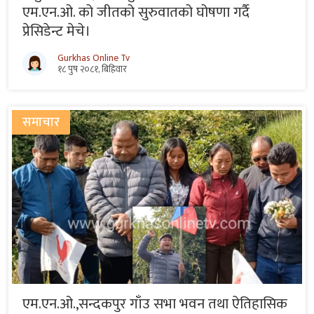
एम.एन.ओ. को जीतको सुरुवातको घोषणा गर्दै
प्रेसिडेन्ट मेचे।
Gurkhas Online Tv
१८ पुष २०८१, बिहिवार
समाचार
एम.एन.ओ.,सन्दकपुर गाँउ सभा भवन तथा ऐतिहासिक