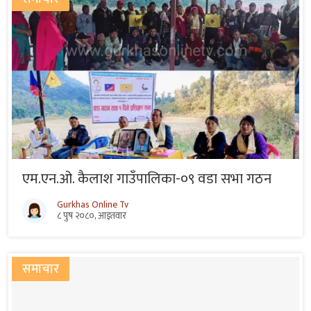
एम.एन.ओ. कैलाश गाउँपालिका-०९ वडा सभा गठन
Gurkhas Online Tv
८ पुष २०८०, आइतवार
समाचार