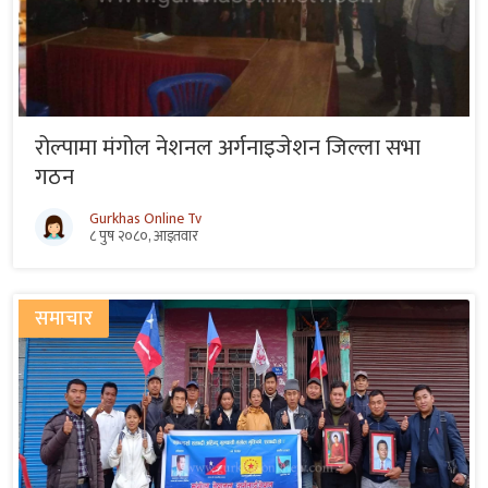
रोल्पामा मंगोल नेशनल अर्गनाइजेशन जिल्ला सभा
गठन
Gurkhas Online Tv
८ पुष २०८०, आइतवार
समाचार