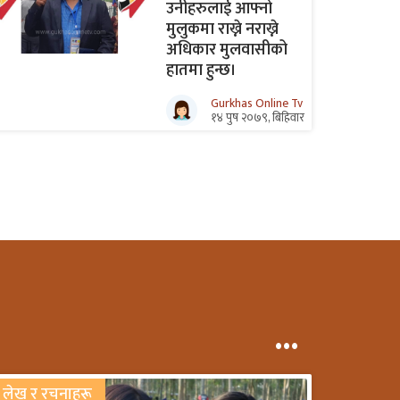
उनीहरुलाई आफ्नो
मुलुकमा राख्ने नराख्ने
अधिकार मुलवासीको
हातमा हुन्छ।
Gurkhas Online Tv
१४ पुष २०७९, बिहिवार
...
लेख र रचनाहरू