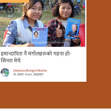
इमान्दारिता नै मंगोलहरुको गहना हो-
सिनरा मेचे
Seenara Mongol Meche
१९ असार २०७९, आइतवार