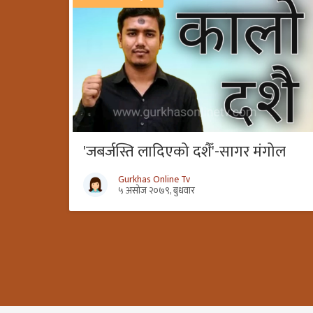
'जबर्जस्ति लादिएको दशैँ'-सागर मंगोल
Gurkhas Online Tv
५ असोज २०७९, बुधवार