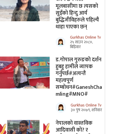
मूलबासीमा छ त्यसको
सुइँको हिन्दु आर्य
बुद्धिजीविहरुले पहिल्यै
थाहा पाएका छन्
Gurkhas Online Tv
२५ साउन २०८०,
बिहिवार
ड.गोपाल गुरुङको दर्शन
हुबहु हामीले व्यापक
गर्नुपर्छ#अत्यन्तै
महत्वपूर्ण
सम्बोधन#GaneshCha
mling#MNO#
Gurkhas Online Tv
३० पुष २०७९, शनिवार
नेपालको वास्तविक
आदिवासी को? र