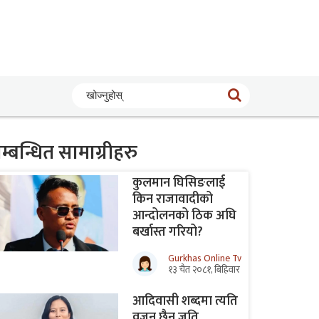
खोज्नुहोस्
म्बन्धित सामाग्रीहरु
कुलमान घिसिङलाई
किन राजावादीको
आन्दोलनको ठिक अघि
बर्खास्त गरियो?
Gurkhas Online Tv
१३ चैत २०८१, बिहिवार
आदिवासी शब्दमा त्यति
वजन छैन जति