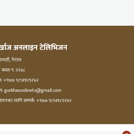
ुर्खाज अनलाइन टेलिभिजन
माडौं, नेपाल
्ट बक्स न. २२४८
न: +९७७ ९८५११८९२४२
ल:
gurkhasonlinetv@gmail.com
्ञापनका लागि सम्पर्क: +९७७ ९८५११८९२४२