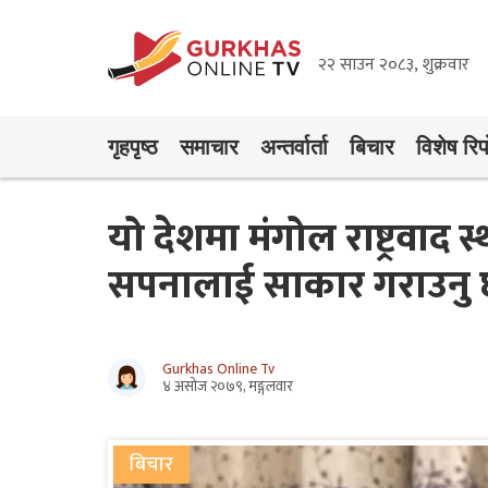
२२ साउन २०८३, शुक्रवार
गृहपृष्‍ठ
समाचार
अन्तर्वार्ता
बिचार
विशेष रिपो
यो देशमा मंगोल राष्ट्रवाद
सपनालाई साकार गराउनु
Gurkhas Online Tv
४ असोज २०७९, मङ्गलवार
बिचार