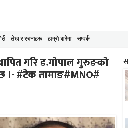
र्ट
लेख र रचनाहरू
हाम्रो बारेमा
सम्पर्क
 स्थापित गरि ड.गोपाल गुरुङको
स
 छ ।- #टेक तामाङ#MNO#