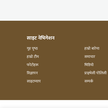
साइट नेभिगेशन
गृह पृष्‍ठ
हाम्रो बारेमा
हाम्रो टीम
समाचार
फोटोहरू
भिडियो
विज्ञापन
प्राइभेसी पोलिसी
साइटम्याप
सम्पर्क