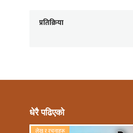
प्रतिक्रिया
धेरै पढिएको
लेख र रचनाहरू