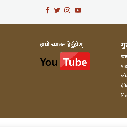
ग
हाम्रो च्यानल हेर्नुहोस्
काठ
पोष
फो
ईमे
विज