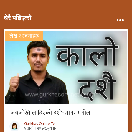
...
धेरै पढिएको
लेख र रचनाहरू
'जबर्जस्ति लादिएको दशैँ'-सागर मंगोल
Gurkhas Online Tv
५ असोज २०७९, बुधवार