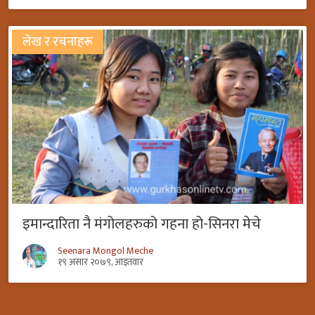
लेख र रचनाहरू
इमान्दारिता नै मंगोलहरुको गहना हो-सिनरा मेचे
Seenara Mongol Meche
१९ असार २०७९, आइतवार