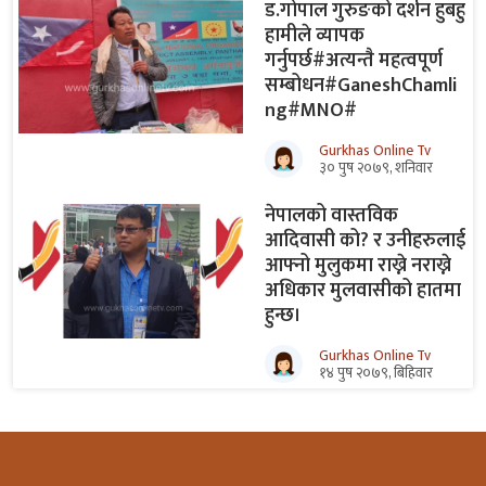
ड.गोपाल गुरुङको दर्शन हुबहु
हामीले व्यापक
गर्नुपर्छ#अत्यन्तै महत्वपूर्ण
सम्बोधन#GaneshChamli
ng#MNO#
Gurkhas Online Tv
३० पुष २०७९, शनिवार
नेपालको वास्तविक
आदिवासी को? र उनीहरुलाई
आफ्नो मुलुकमा राख्ने नराख्ने
अधिकार मुलवासीको हातमा
हुन्छ।
Gurkhas Online Tv
१४ पुष २०७९, बिहिवार