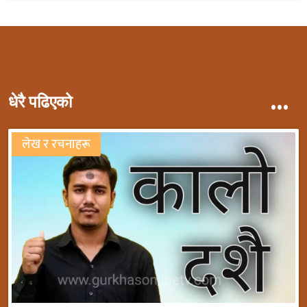
...
धेरै पढिएको
लेख र रचनाहरू