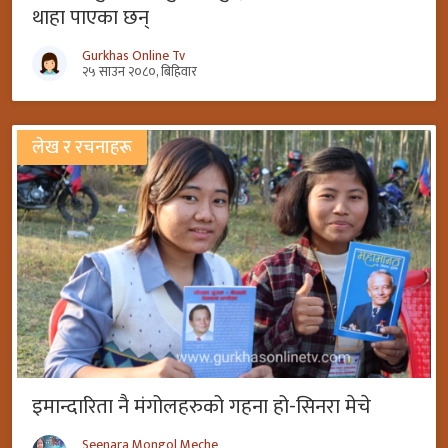
थाहा पाएका छन्
Gurkhas Online Tv
२५ साउन २०८०, बिहिवार
लेख र रचनाहरू
इमान्दारिता नै मंगोलहरुको गहना हो-सिनरा मेचे
Seenara Mongol Meche