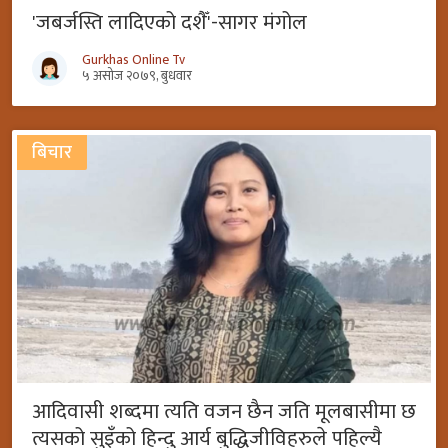
'जबर्जस्ति लादिएको दशैँ'-सागर मंगोल
Gurkhas Online Tv
५ असोज २०७९, बुधवार
बिचार
आदिवासी शब्दमा त्यति वजन छैन जति मूलबासीमा छ
त्यसको सुइँको हिन्दु आर्य बुद्धिजीविहरुले पहिल्यै