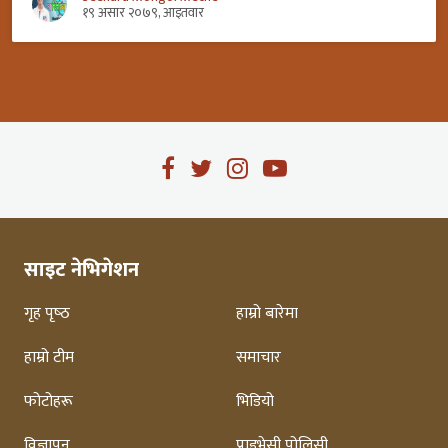
१९ असार २०७९, आइतवार
साइट नेभिगेशन
गृह पृष्‍ठ
हाम्रो बारेमा
हाम्रो टीम
समाचार
फोटोहरू
भिडियो
विज्ञापन
प्राइभेसी पोलिसी