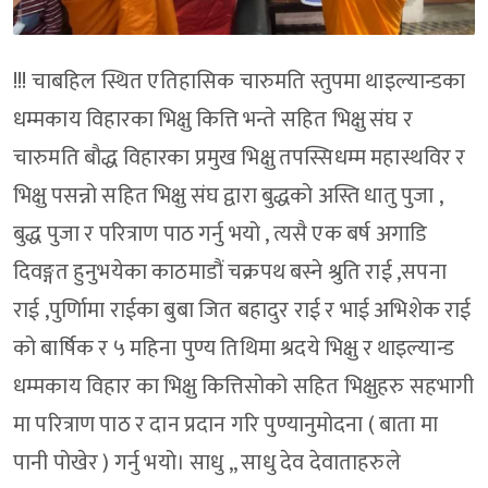
!!! चाबहिल स्थित एतिहासिक चारुमति स्तुपमा थाइल्यान्डका
धम्मकाय विहारका भिक्षु कित्ति भन्ते सहित भिक्षु संघ र
चारुमति बौद्ध विहारका प्रमुख भिक्षु तपस्सिधम्म महास्थविर र
भिक्षु पसन्नो सहित भिक्षु संघ द्वारा बुद्धको अस्ति धातु पुजा ,
बुद्ध पुजा र परित्राण पाठ गर्नु भयो , त्यसै एक बर्ष अगाडि
दिवङ्गत हुनुभयेका काठमाडौं चक्रपथ बस्ने श्रुति राई ,सपना
राई ,पुर्णिामा राईका बुबा जित बहादुर राई र भाई अभिशेक राई
को बार्षिक र ५ महिना पुण्य तिथिमा श्रदये भिक्षु र थाइल्यान्ड
धम्मकाय विहार का भिक्षु कित्तिसोको सहित भिक्षुहरु सहभागी
मा परित्राण पाठ र दान प्रदान गरि पुण्यानुमोदना ( बाता मा
पानी पोखेर ) गर्नु भयो। साधु ,, साधु देव देवाताहरुले