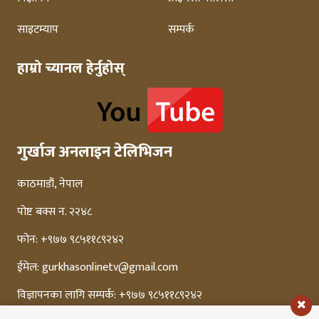
साइटम्याप
सम्पर्क
हाम्रो च्यानल हेर्नुहोस्
गुर्खाज अनलाइन टेलिभिजन
काठमाडौं, नेपाल
पोष्ट बक्स न. २२४८
फोन: +९७७ ९८५११८९२४२
ईमेल:
gurkhasonlinetv@gmail.com
विज्ञापनका लागि सम्पर्क: +९७७ ९८५११८९२४२