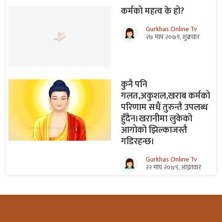
कर्मको महत्व के हो?
Gurkhas Online Tv
२७ माघ २०७९, शुक्रवार
कुनै पनि
गलत,अकुशल,खराब कर्मको
परिणाम सधैं तुरुन्तै उपलब्ध
हुँदैन।खरानीमा लुकेको
आगोको झिल्काजस्तै
गडिरहन्छ।
Gurkhas Online Tv
२२ माघ २०७९, आइतवार