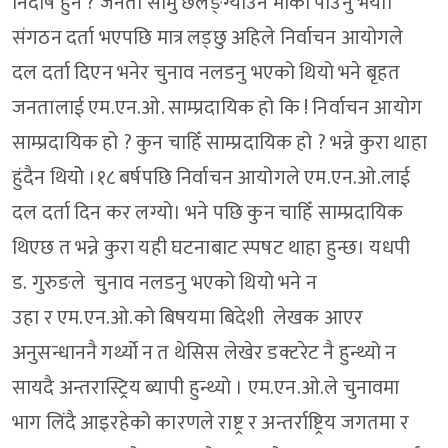
निर्दोष हुन ? जनता सामु छर्लङ्ग्याउने मौका पाउनु भयो।
संगठन दर्ता भएपछि मात्र लड्छु अहिले निर्वाचन आयोगले
दल दर्ता दिएन भनेर चुनाव नलडनु भएको थियो भने बृहत
जनतालाई एम.एन.ओ. साम्प्रदायिक हो कि ! निर्वाचन आयोग
साम्प्रदायिक हो ? कुन चाहिँ साम्प्रदायिक हो ? भन्ने कुरा थाहा
हुंदैन थियोे ।१८ बर्षपछि निर्वाचन आयोगले एम.एन.ओ.लाई
दल दर्ता दिन कर लग्यो। भने पछि कुन चाहिँ साम्प्रदायिक
थिएछ त भन्ने कुरा यही घटनाबाट स्पषट थाहा हुन्छ। यधपी
ड. गुरुङले चुनाव नलडनु भएको थियो भने न
उहा र एम.एन.ओ.को बिषयमा बिदेशी लेखक आएर
अनुसन्धाननै गर्थ्यो न त थेसिस लेखेर डक्टरेट नै हुन्थ्यो न
सायदै अन्तरास्ट्रिय ब्यापी हुन्थ्यो । एम.एन.ओ.ले चुनावमा
भाग लिंदै आइरहेको कारणले राष्ट्र र अन्तर्राष्ट्रिय जगतमा र