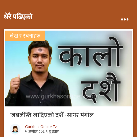
...
धेरै पढिएको
लेख र रचनाहरू
'जबर्जस्ति लादिएको दशैँ'-सागर मंगोल
Gurkhas Online Tv
५ असोज २०७९, बुधवार