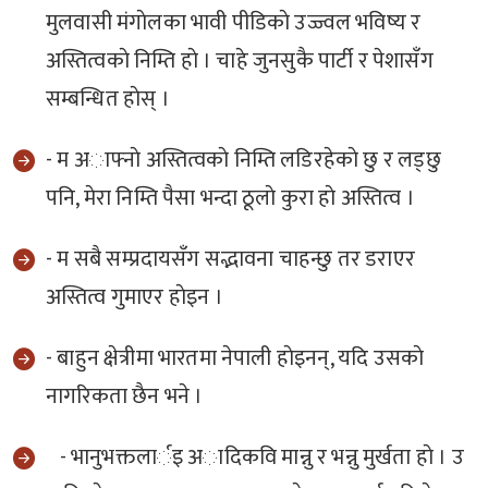
मुलवासी मंगाेलका भावी पीडिकाे उज्ज्वल भविष्य र
अस्तित्वकाे निम्ति हाे । चाहे जुनसुकै पार्टी र पेशासँग
सम्बन्धित हाेस् ।
- म अाफ्नाे अस्तित्वकाे निम्ति लडिरहेकाे छु र लड्छु
पनि, मेरा निम्ति पैसा भन्दा ठूलाे कुरा हाे अस्तित्व ।
- म सबै सम्प्रदायसँग सद्भावना चाहन्छु तर डराएर
अस्तित्व गुमाएर हाेइन ।
- बाहुन क्षेत्रीमा भारतमा नेपाली हाेइनन्, यदि उसकाे
नागरिकता छैन भने ।
- भानुभक्तलार्इ अादिकवि मान्नु र भन्नु मुर्खता हाे । उ