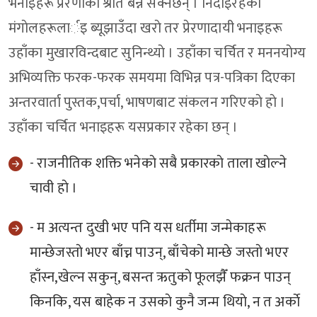
भनाइहरू प्रेरणाकाे श्राेत बन्न सक्नेछन् । निदाइरहेका
मंगाेलहरूलार्इ ब्यूझाउँदा खराे तर प्रेरणादायी भनाइहरू
उहाँका मुखारविन्दबाट सुनिन्थ्याे । उहाँका चर्चित र मननयाेग्य
अभिव्यक्ति फरक-फरक समयमा विभिन्न पत्र-पत्रिका दिएका
अन्तरवार्ता पुस्तक,पर्चा, भाषणबाट संकलन गरिएकाे हाे ।
उहाँका चर्चित भनाइहरू यसप्रकार रहेका छन् ।
- राजनीतिक शक्ति भनेकाे सबै प्रकारकाे ताला खाेल्ने
चावी हाे ।
- म अत्यन्त दुखी भए पनि यस धर्तीमा जन्मेकाहरू
मान्छेजस्ताे भएर बाँच्न पाउन्, बाँचेकाे मान्छे जस्ताे भएर
हाँस्न,खेल्न सकुन्, बसन्त ऋतुकाे फूलझैँ फक्रन पाउन्
किनकि, यस बाहेक न उसकाे कुनै जन्म थियाे, न त अर्काे