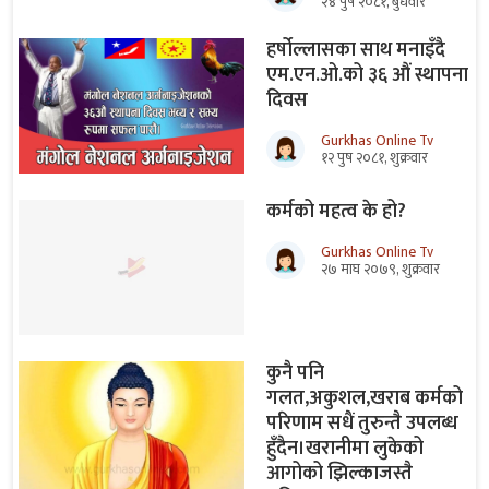
२४ पुष २०८१, बुधवार
हर्षोल्लासका साथ मनाइँदै
एम.एन.ओ.को ३६ औं स्थापना
दिवस
Gurkhas Online Tv
१२ पुष २०८१, शुक्रवार
कर्मको महत्व के हो?
Gurkhas Online Tv
२७ माघ २०७९, शुक्रवार
कुनै पनि
गलत,अकुशल,खराब कर्मको
परिणाम सधैं तुरुन्तै उपलब्ध
हुँदैन।खरानीमा लुकेको
आगोको झिल्काजस्तै