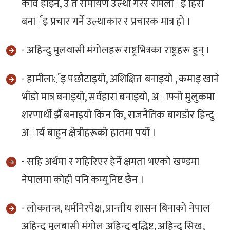
कवि हाेइन, उ त रामायण उल्था गरेर रामलार्इ हिराे
बनार्इ प्रचार गर्ने उल्थाकार र प्रचारक मात्र हाे ।
- अहिन्दु मुलवासी मंगाेलहरू राष्ट्रभित्रका राष्ट्रहरू हुन् ।
- हामीलार्इ पछाैटाइयाे, अशिक्षित बनाइयाे , कमाइ खाने
भाँडाे मात्र बनाइयाे, सर्वहारा बनाइयाे, अाफ्नाे मुलुकमा
शरणार्थी झैँ बनाइयाे किन कि, राजनैतिक बागडाेर हिन्दु
अार्य बाहुन क्षेत्रीहरूकाे हातमा पर्याे ।
- सहि अर्थमा र गहिरिएर हेर्ने क्षमता भएकाे खण्डमा
नेपालमा काेही पनि कम्युनिष्ट छैन ।
- लाेकतन्त्र, धर्मनिरपेक्ष, प्रान्तीय शासन बिनाकाे नेपाल
अहिन्दु मूलबासी मंगाेल अहिन्दु बुद्धिष्ट, अहिन्दु सिख,