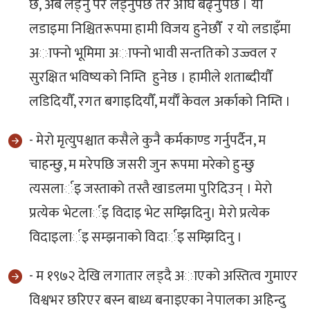
छ, अब लड्नु परे लड्नुपर्छ तर अघि बढ्नुपर्छ । याे
लडाइमा निश्चितरूपमा हामी विजय हुनेछाैँ र याे लडाइँमा
अाफ्नाे भूमिमा अाफ्नाे भावी सन्ततिकाे उज्ज्वल र
सुरक्षित भविष्यकाे निम्ति हुनेछ । हामीले शताब्दीयाैँ
लडिदियाैँ, रगत बगाइदियाैँ, मर्याैँ केवल अर्काकाे निम्ति ।
- मेराे मृत्युपश्चात कसैले कुनै कर्मकाण्ड गर्नुपर्दैन, म
चाहन्छु, म मरेपछि जसरी जुन रूपमा मरेकाे हुन्छु
त्यसलार्इ जस्ताकाे तस्तै खाडलमा पुरिदिउन् । मेराे
प्रत्येक भेटलार्इ विदाइ भेट सम्झिदिनु। मेराे प्रत्येक
विदाइलार्इ सम्झनाकाे विदार्इ सम्झिदिनु ।
- म १९७२ देखि लगातार लड्दै अाएकाे अस्तित्व गुमाएर
विश्वभर छरिएर बस्न बाध्य बनाइएका नेपालका अहिन्दु