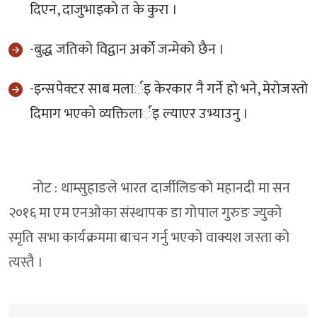
दिएन, दाजुभाइकाे त के कुरा ।
-बुद्ध जतिकाे विद्वान अर्काे जन्मेकाे छैन ।
-इन्सपेक्टर साब मलार्इ केरकार नै गर्ने हाे भने, मेराेजस्ताे
दिमाग भएकाे व्यक्तिलार्इ ल्याएर उभ्याउनु ।
नोट : थाम्सुहाङले भारत दार्जीलिङको महानदी मा सन
२०१६ मा एम एनओका संस्थापक डा गोपाल गुरुङ ज्युको
स्मृति सभा कार्यक्रममा बाचन गर्नु भएको वाक्यश जस्ता को
त्यस्तै ।