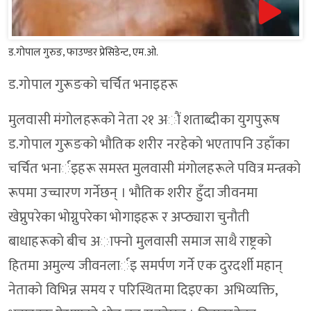
ड.गोपाल गुरुङ, फाउण्डर प्रेसिडेन्ट, एम.ओ.
ड.गाेपाल गुरूङकाे चर्चित भनाइहरू
मुलवासी मंगाेलहरूकाे नेता २१ अाैं शताब्दीका युगपुरूष
ड.गाेपाल गुरूङकाे भाैतिक शरीर नरहेकाे भएतापनि उहाँका
चर्चित भनार्इहरू समस्त मुलवासी मंगाेलहरूले पवित्र मन्त्रकाे
रूपमा उच्चारण गर्नेछन् । भाैतिक शरीर हुँदा जीवनमा
खेप्नुपरेका भाेग्नुपरेका भाेगाइहरू र अप्ठ्यारा चुनाैती
बाधाहरूकाे बीच अाफ्नाे मुलवासी समाज साथै राष्ट्रकाे
हितमा अमुल्य जीवनलार्इ समर्पण गर्ने एक दुरदर्शी महान्
नेताकाे विभिन्न समय र परिस्थितमा दिइएका अभिव्यक्ति,