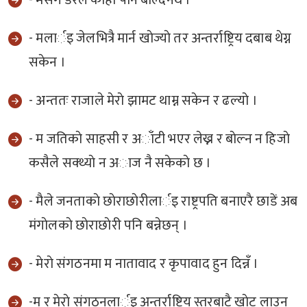
- मसँग डरले काेही पनि बाेल्दैनथे ।
- मलार्इ जेलभित्रै मार्न खाेज्याे तर अन्तर्राष्ट्रिय दबाब थेग्न
सकेन ।
- अन्ततः राजाले मेराे झामट थाम्न सकेन र ढल्याे ।
- म जतिकाे साहसी र अाँटी भएर लेख्न र बाेल्न न हिजाे
कसैले सक्थ्याे न अाज नै सकेकाे छ ।
- मैले जनताकाे छाेराछाेरीलार्इ राष्ट्रपति बनाएरै छाडें अब
मंगाेलकाे छाेराछाेरी पनि बन्नेछन् ।
- मेराे संगठनमा म नातावाद र कृपावाद हुन दिन्नँ ।
-म र मेराे संगठनलार्इ अन्तर्राष्ट्रिय स्तरबाटै खाेट लाउन