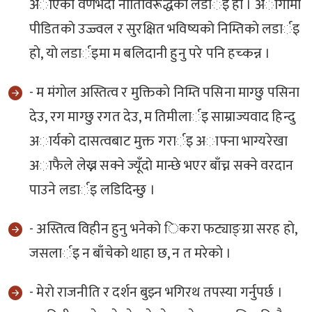
अाएकाे वर्णभेदी नीतिविरूद्धकाे लडार्इ हाे । अागामी
पीडितकाे उज्ज्वल र सुरक्षित भविष्यकाे निम्तिकाे लडार्इ
हाे, याे लडार्इमा म बलिदानी हुनु परे पनि हच्कन्न ।
- म मंगाेल अस्तित्व र मुक्तिकाे निम्ति पसिना माग्छु पसिना
देउ, रग माग्छु रगत देउ, म तिमीलार्इ साम्राज्यवाद हिन्दु
अार्यकाे दासत्वबाट मुक्त गरार्इ अाफ्ना भाग्यरेखा
अाफैले लेख्न सक्ने ज्यूँदाे मान्छे भएर बाँच्न सक्ने वरदान
पाउने लडार्इ लडिदिन्छु ।
- अस्तित्व विहीन हुनु भनेकाे िकरा फट्याङ्ग्रा सरह हाे,
जसलार्इ न बाँचेकाे थाहा छ, न त मरेकाे ।
- मेराे राजनीति र दर्शन बुझ्न भगिरथ तपस्या गर्नुपर्छ ।