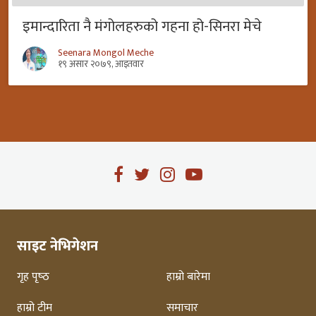
इमान्दारिता नै मंगोलहरुको गहना हो-सिनरा मेचे
Seenara Mongol Meche
१९ असार २०७९, आइतवार
साइट नेभिगेशन
गृह पृष्‍ठ
हाम्रो बारेमा
हाम्रो टीम
समाचार