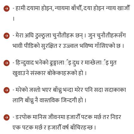
- हामी दयामा हाेइन, न्यायमा बाँचाैँ, दया हाेइन न्याय खाजाैँ
।
- मेरा अघि ठुल्ठुला चुनाैतीहरू छन् । जुन चुनाैतीहरूसँग
भावी पीडिकाे सुरक्षित र उज्ज्वल भविष्य गाँसिएकाे छ ।
- हिन्दुवाद भनेकाे ढुङ्गालार्इ दुध र मान्छेलार्इ मुत
खुवाउने संस्कार बाेकेकाहरूकाे हाे ।
- मरेकाे जस्ताे भएर बाँच्नु भन्दा मरेर पनि सदा सदाकाका
लागि बाँच्नु नै वास्तविक जिन्दगी हाे ।
- डरपाेक मानिस जीवनमा हजाराैँ पटक मर्छ तर निडर
एक पटक मर्छ र हजाराैँ वर्ष बाँचिरहन्छ ।