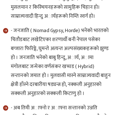
मुसलमान र किस्चियनहरूकाे सामुहिक चिहान हाे।
साम्राज्यवादी हिन्दु अार्यहरूकाे निम्ति स्वर्ग हाे।
- जनजाति ( Nomad Gypsy, Horde) भनेकाे भारतकाे
चिताैडबाट लखेटिएका शरणार्थी बनी नेपाल पसेका
बन्जारा फिरिङ्गे, घुमन्ते अत्यन्त अल्पसंख्यकहरूकाे झुण्ड
हाे । जनजाति भनेकाे बाबु हिन्दु, अार्य, अामा
मंगाेलबाट जन्मेका वर्णसंकर खच्चड ( Hybrid)
सन्तानकाे जमात हाे । मुलवासी मास्ने साम्राज्यवादी बाहुन
क्षेत्री हाँस्ने दरबारीया षड्यन्त्र हाे, नक्कली अनुहारकाे
सक्कली अनुहारकाे सक्कली किटाणु हाे ।
- अब तिमी अाफ्नाे र अाफ्ना सन्तानकाे उन्नति