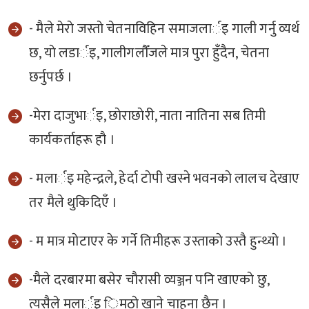
- मैले मेराे जस्ताे चेतनाविहिन समाजलार्इ गाली गर्नु व्यर्थ
छ, याे लडार्इ, गालीगलाैँजले मात्र पुरा हुँदैन, चेतना
छर्नुपर्छ ।
-मेरा दाजुभार्इ, छाेराछाेरी, नाता नातिना सब तिमी
कार्यकर्ताहरू हाै ।
- मलार्इ महेन्द्रले, हेर्दा टाेपी खस्ने भवनकाे लालच देखाए
तर मैले थुकिदिएँ ।
- म मात्र माेटाएर के गर्ने तिमीहरू उस्ताकाे उस्तै हुन्थ्याे ।
-मैले दरबारमा बसेर चाैरासी व्यञ्जन पनि खाएकाे छु,
त्यसैले मलार्इ िमठाे खाने चाहना छैन ।