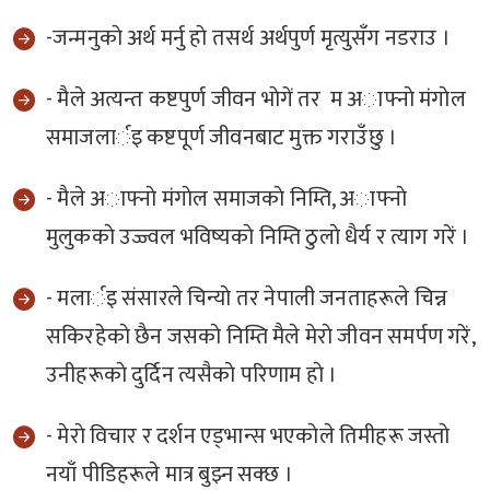
-जन्मनुकाे अर्थ मर्नु हाे तसर्थ अर्थपुर्ण मृत्युसँग नडराउ ।
- मैले अत्यन्त कष्टपुर्ण जीवन भाेगें तर म अाफ्नाे मंगाेल
समाजलार्इ कष्टपूर्ण जीवनबाट मुक्त गराउँछु ।
- मैले अाफ्नाे मंगाेल समाजकाे निम्ति, अाफ्नाे
मुलुककाे उज्ज्वल भविष्यकाे निम्ति ठुलाे धैर्य र त्याग गरें ।
- मलार्इ संसारले चिन्याे तर नेपाली जनताहरूले चिन्न
सकिरहेकाे छैन जसकाे निम्ति मैले मेराे जीवन समर्पण गरें,
उनीहरूकाे दुर्दिन त्यसैकाे परिणाम हाे ।
- मेराे विचार र दर्शन एड्भान्स भएकाेले तिमीहरू जस्ताे
नयाँ पीडिहरूले मात्र बुझ्न सक्छ ।