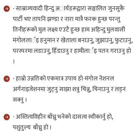
- साम्राज्यवादी हिन्दु अार्यहरूद्वारा सञ्चालित जुनसुकै
पार्टी भए तापनि झण्डा र नारा मात्रै फरक हुन्छ परन्तु
तिनीहरूकाे मुल लक्ष्य एउटै हुन्छ हाम अहिन्दु मुलवासी
मंगाेललार्इ हनुमान र खेताला बनाउनु, जुझाउनु, फुटाउनु,
परस्परमा लडाउनु, हिँडाउनु र हामीलार्इ पतन गराउनु हाे
।
- हाम्राे उन्नतिकाे एकमात्र उपाय हाे-मंगाेल नेशनल
अर्गनाइजेशनमा जुट्नु साझा शत्रु चिन्नु, चिनाउनु र लड्न
सक्नु ।
- अस्तित्वविहीन बाँच्नु भनेकाे दासत्व स्वीकार्नु हाे,
पशुतुल्य बाँच्नु हाे ।