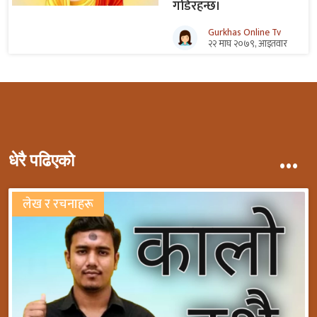
गडिरहन्छ।
Gurkhas Online Tv
२२ माघ २०७९, आइतवार
...
धेरै पढिएको
लेख र रचनाहरू