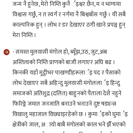
जन्म नै हुनेछ, मेराे निम्ति कुनै र्इश्वर छैन, म न भाग्यमा
विश्वास गर्छु, न त स्वर्ग र नर्गमा नै बिश्वबाँस गर्छु । यी सबै
काल्पनिक हुन् । लाेभ र डर देखाएर ठगी खाने प्रपञ्च हुन्
मेरा निम्ति ।
- समस्त मुलवासी मंगाेल हाे, ब्यूँझ,उठ, जुट,अब
अस्तित्वकाे निम्ति प्राणकाे बाजी लगाएर अघि बढ ।
किनकी यहाँ मुट्ठीभर पाखण्डीहरूलार्इ पद र पैसाकाे
लाेभ देखाएर सबै अहिन्दु मुलवासी मंगाेललार्इ हिन्दु
समाजकाे अतिशुद्र (दलित) बाहुनकाे पैताला देशै नहुने
फिरिङ्गे जमात जनजाति बनाउने भनाउने दुष्ट षड्यन्त्र
विखालु महाजाल विछ्याइरहेकाे छ । कुमार्इकाे घुमार्इ
क्षेत्रीकाे जाल, अायाे बाबै मंगाेलकाे काल भने झैँ भएकाे