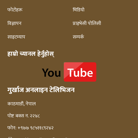
फोटोहरू
भिडियो
विज्ञापन
प्राइभेसी पोलिसी
साइटम्याप
सम्पर्क
हाम्रो च्यानल हेर्नुहोस्
गुर्खाज अनलाइन टेलिभिजन
काठमाडौं, नेपाल
पोष्ट बक्स न. २२४८
फोन: +९७७ ९८५११८९२४२