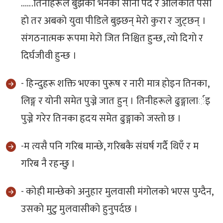
…...तिनीहरूले बुझेकाे भनेकाे सानाे पद र अलिकति पैसा
हाे तर अबकाे युवा पीडिले बुझ्छन् मेराे कुरा र जुट्छन् ।
संगठनात्मक रूपमा मेराे जित निश्चित हुन्छ, त्याे दिगाे र
दिर्घजीवी हुन्छ ।
- हिन्दुहरू शक्ति भएका पुरूष र नारी मात्र हाेइन तिनका,
लिङ्ग र याेनी समेत पुज्ने जात हुन् । तिनीहरूले ढुङ्गालार्इ
पुज्ने गरेर तिनका हृदय समेत ढुङ्गाकाे जस्ताे छ ।
-म त्यसै पनि गरिब मान्छे, गरिबकै संघर्ष गर्दै थिएँ र म
गरिब नै रहन्छु ।
- काेही मान्छेकाे अनुहार मुलवासी मंगाेलकाे भएस पुग्दैन,
उसकाे मुटु मुलवासीकाे हुनुपर्दछ ।