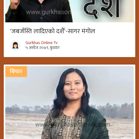
'जबर्जस्ति लादिएको दशैँ'-सागर मंगोल
Gurkhas Online Tv
५ असोज २०७९, बुधवार
बिचार