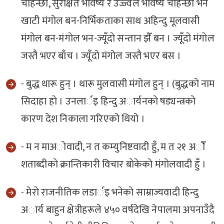
चाहन्छाै, सुरक्षित भविष्य र उज्ज्वल भविष्य चाहन्छाै भने
खाटी मंगाेल बन-निर्भिकताका साथ अहिन्दु मूलवासी
मंगाेल बन-मंगाेल भन-ज्यूँदाे सन्तान झैँ बन । ज्यूँदाे मंगाेल
जस्तै भएर बाँच । ज्यूँदाे मंगाेल जस्तै भएर बस ।
- बुद्ध थारू हुन् । थारू मुलवासी मंगाेल हुन् । (बुद्धकाे नाम
सिदाहा हाे । उनलार्इ हिन्दु अार्यनकाे षड्यन्त्रकाे
कारण देश निकाला गरिएकाे थियाे ।
- म न माअाेवादी, न त कम्युनिष्टवादी हुँ, म त २१ अाैँ
शताब्दीकाे क्रान्तिकारी विचार बाेकेकाे मंगाेलवादी हुँ ।
- मेराे राजनीतिक लडार्इ भनेकाे साम्राज्यवादी हिन्दु
अार्य बाहुन क्षेत्रीहरूले ४५० वर्षदेखि नेपालमा अपनाउँदै