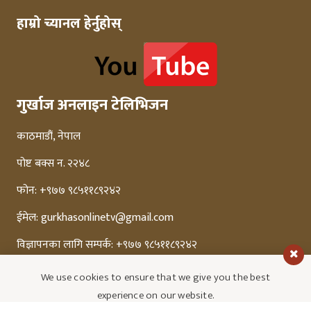
हाम्रो च्यानल हेर्नुहोस्
गुर्खाज अनलाइन टेलिभिजन
काठमाडौं, नेपाल
पोष्ट बक्स न. २२४८
फोन: +९७७ ९८५११८९२४२
ईमेल:
gurkhasonlinetv@gmail.com
विज्ञापनका लागि सम्पर्क: +९७७ ९८५११८९२४२
We use cookies to ensure that we give you the best
experience on our website.