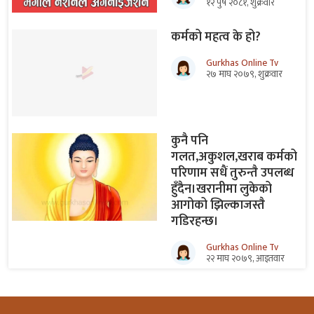
१२ पुष २०८१, शुक्रवार
कर्मको महत्व के हो?
Gurkhas Online Tv
२७ माघ २०७९, शुक्रवार
कुनै पनि
गलत,अकुशल,खराब कर्मको
परिणाम सधैं तुरुन्तै उपलब्ध
हुँदैन।खरानीमा लुकेको
आगोको झिल्काजस्तै
गडिरहन्छ।
Gurkhas Online Tv
२२ माघ २०७९, आइतवार