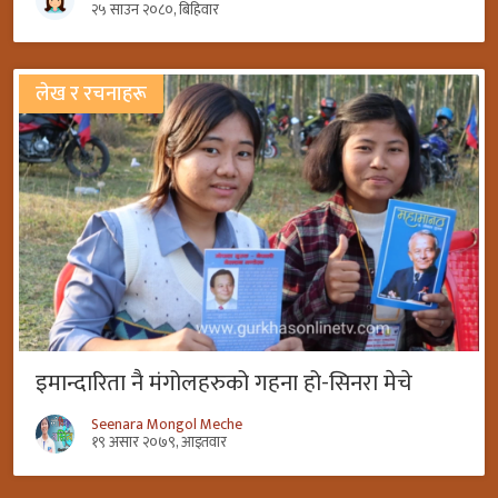
२५ साउन २०८०, बिहिवार
लेख र रचनाहरू
इमान्दारिता नै मंगोलहरुको गहना हो-सिनरा मेचे
Seenara Mongol Meche
१९ असार २०७९, आइतवार