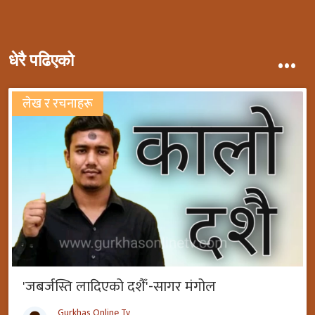
...
धेरै पढिएको
लेख र रचनाहरू
'जबर्जस्ति लादिएको दशैँ'-सागर मंगोल
Gurkhas Online Tv