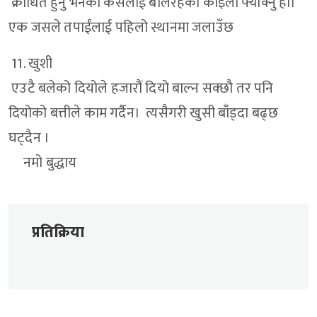
क्रोधित हुनु भनेको कसैलाई बलिरहेको कोइला फ्याँक्नु हो।
एक जसले तपाईंलाई पहिलो स्थानमा जलाउँछ
11. खुशी
एउटै बलेको दियोले हजारौं दियो बाल्न सक्छौ तर पनि
दियोको बत्तीले काम गर्दैन। त्यसैगरी खुसी बाँड्दा बढ्छ
घट्दैन ।
नमो बुद्धाय
प्रतिक्रिया