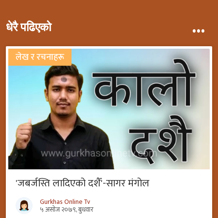
...
धेरै पढिएको
लेख र रचनाहरू
'जबर्जस्ति लादिएको दशैँ'-सागर मंगोल
Gurkhas Online Tv
५ असोज २०७९, बुधवार