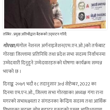
तस्बिर : प्रमुख अतिथीद्वारा बैठकको उद्घाटन गरिदै
गोरखा/
मंगोल नेशनल अर्गनाइजेशन(एम.एन.ओ.)को तर्फबाट
गोरखा जिल्लामा प्रतिनिधि तथा प्रदेश सभा सदस्य निर्वाचनमा
उम्मेदवारी दिनुहुने उम्मेदवारहरुको घोषणा कार्यक्रम सम्पन्न
भएको छ ।
दिनाङ्क २०७९ भदौ १८ तदानुसार 3rd सेप्टेम्बर, 2022 का
दिनमा एम.एन.ओ., जिल्ला सभा गोरखाका अध्यक्ष गंगा राना
मगरको सभाधक्ष्यता र संगठनका केन्द्रिय सदस्य तथा आर्थिक
विभागका सदस्य सोम बहादुर गुरुङको प्रमुख आतिथ्यतामा