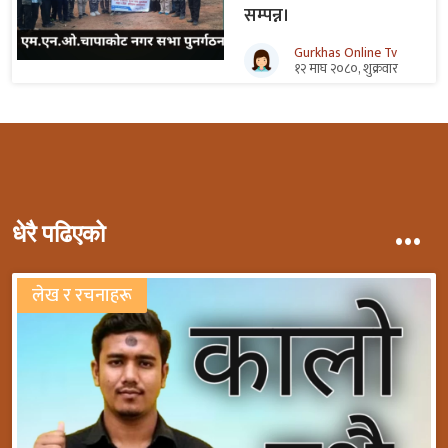
सम्पन्न।
Gurkhas Online Tv
१२ माघ २०८०, शुक्रवार
...
धेरै पढिएको
लेख र रचनाहरू