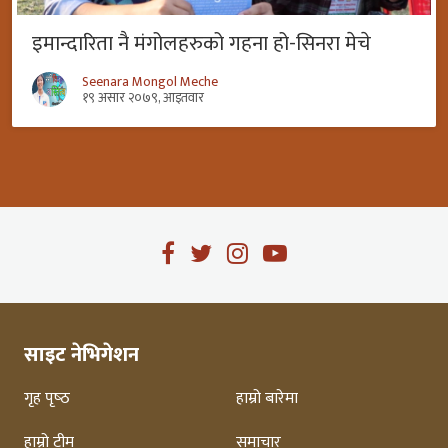
इमान्दारिता नै मंगोलहरुको गहना हो-सिनरा मेचे
Seenara Mongol Meche
१९ असार २०७९, आइतवार
साइट नेभिगेशन
गृह पृष्‍ठ
हाम्रो बारेमा
हाम्रो टीम
समाचार