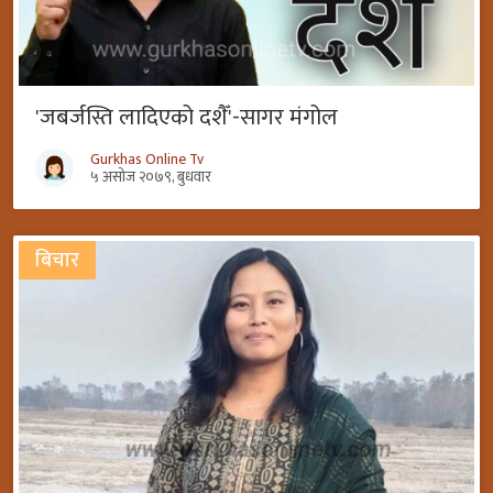
'जबर्जस्ति लादिएको दशैँ'-सागर मंगोल
Gurkhas Online Tv
५ असोज २०७९, बुधवार
बिचार