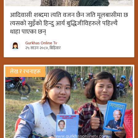
आदिवासी शब्दमा त्यति वजन छैन जति मूलबासीमा छ
त्यसको सुइँको हिन्दु आर्य बुद्धिजीविहरुले पहिल्यै
थाहा पाएका छन्
Gurkhas Online Tv
२५ साउन २०८०, बिहिवार
लेख र रचनाहरू