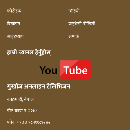
फोटोहरू
भिडियो
विज्ञापन
प्राइभेसी पोलिसी
साइटम्याप
सम्पर्क
हाम्रो च्यानल हेर्नुहोस्
गुर्खाज अनलाइन टेलिभिजन
काठमाडौं, नेपाल
पोष्ट बक्स न. २२४८
फोन: +९७७ ९८५११८९२४२