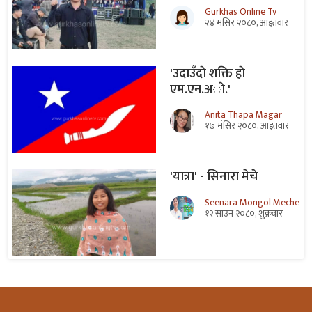
Gurkhas Online Tv
२४ मंसिर २०८०, आइतवार
'उदाउँदाे शक्ति हाे
एम.एन.अाे.'
Anita Thapa Magar
१७ मंसिर २०८०, आइतवार
'यात्रा' - सिनारा मेचे
Seenara Mongol Meche
१२ साउन २०८०, शुक्रवार