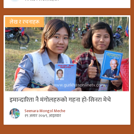
लेख र रचनाहरू
इमान्दारिता नै मंगोलहरुको गहना हो-सिनरा मेचे
Seenara Mongol Meche
१९ असार २०७९, आइतवार