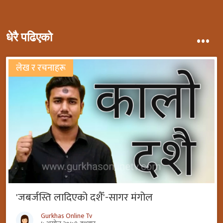
...
धेरै पढिएको
लेख र रचनाहरू
'जबर्जस्ति लादिएको दशैँ'-सागर मंगोल
Gurkhas Online Tv