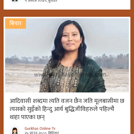
५ असोज २०७९, बुधवार
बिचार
आदिवासी शब्दमा त्यति वजन छैन जति मूलबासीमा छ
त्यसको सुइँको हिन्दु आर्य बुद्धिजीविहरुले पहिल्यै
थाहा पाएका छन्
Gurkhas Online Tv
२५ साउन २०८०, बिहिवार