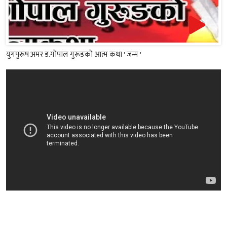
युगपुरूष अमर ड.गाेपाल गुरूङकाे आत्म कथा ' जन्म '