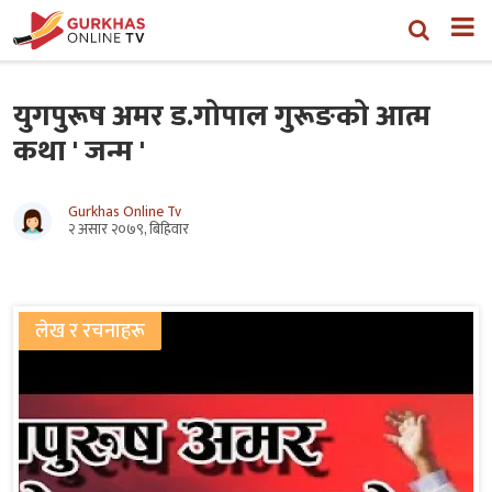
युगपुरूष अमर ड.गाेपाल गुरूङकाे आत्म
कथा ' जन्म '
Gurkhas Online Tv
२ असार २०७९, बिहिवार
लेख र रचनाहरू