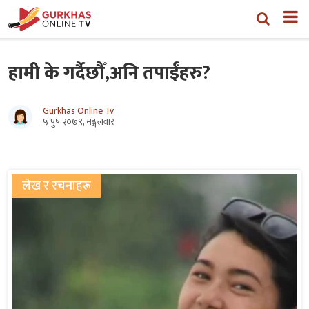
हामी के गर्दैछौँ,अनि तपाईंहरु?
Gurkhas Online Tv
५ पुष २०७९, मङ्गलवार
लेख र रचनाहरू