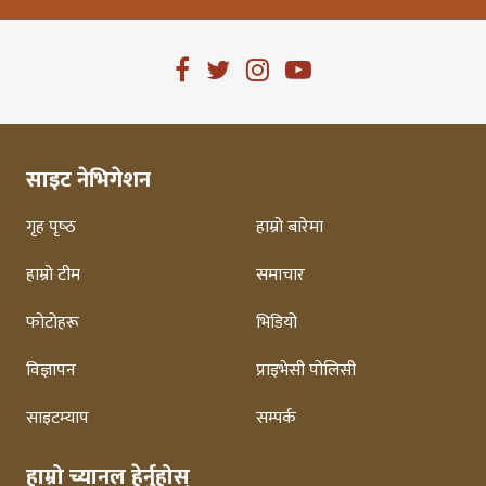
साइट नेभिगेशन
गृह पृष्‍ठ
हाम्रो बारेमा
हाम्रो टीम
समाचार
फोटोहरू
भिडियो
विज्ञापन
प्राइभेसी पोलिसी
साइटम्याप
सम्पर्क
हाम्रो च्यानल हेर्नुहोस्