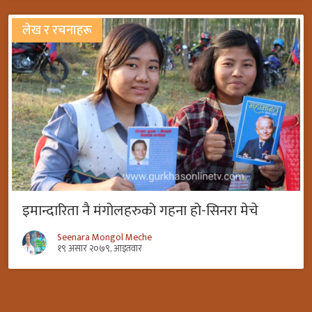
लेख र रचनाहरू
इमान्दारिता नै मंगोलहरुको गहना हो-सिनरा मेचे
Seenara Mongol Meche
१९ असार २०७९, आइतवार