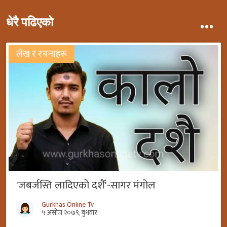
...
धेरै पढिएको
लेख र रचनाहरू
'जबर्जस्ति लादिएको दशैँ'-सागर मंगोल
Gurkhas Online Tv
५ असोज २०७९, बुधवार