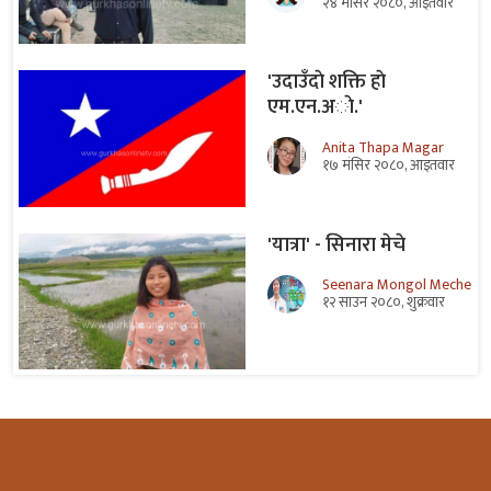
२४ मंसिर २०८०, आइतवार
'उदाउँदाे शक्ति हाे
एम.एन.अाे.'
Anita Thapa Magar
१७ मंसिर २०८०, आइतवार
'यात्रा' - सिनारा मेचे
Seenara Mongol Meche
१२ साउन २०८०, शुक्रवार