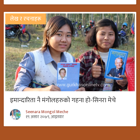
लेख र रचनाहरू
इमान्दारिता नै मंगोलहरुको गहना हो-सिनरा मेचे
Seenara Mongol Meche
१९ असार २०७९, आइतवार