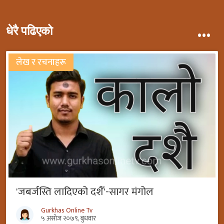
...
धेरै पढिएको
लेख र रचनाहरू
'जबर्जस्ति लादिएको दशैँ'-सागर मंगोल
Gurkhas Online Tv
५ असोज २०७९, बुधवार