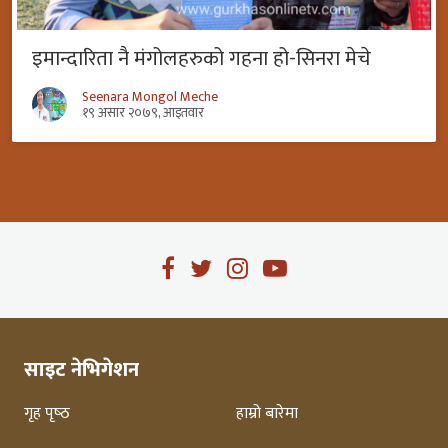
इमान्दारिता नै मंगोलहरुको गहना हो-सिनरा मेचे
Seenara Mongol Meche
१९ असार २०७९, आइतवार
साइट नेभिगेशन
गृह पृष्‍ठ
हाम्रो बारेमा