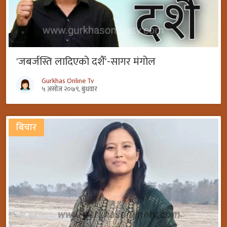
'जबर्जस्ति लादिएको दशैँ'-सागर मंगोल
Gurkhas Online Tv
५ असोज २०७९, बुधवार
बिचार