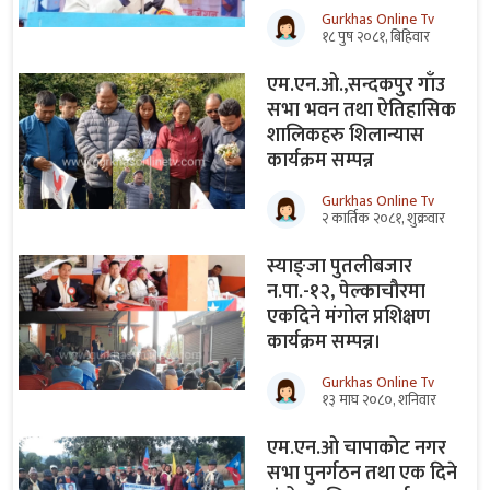
Gurkhas Online Tv
१८ पुष २०८१, बिहिवार
एम.एन.ओ.,सन्दकपुर गाँउ
सभा भवन तथा ऐतिहासिक
शालिकहरु शिलान्यास
कार्यक्रम सम्पन्न
Gurkhas Online Tv
२ कार्तिक २०८१, शुक्रवार
स्याङ्जा पुतलीबजार
न.पा.-१२, पेल्काचौरमा
एकदिने मंगोल प्रशिक्षण
कार्यक्रम सम्पन्न।
Gurkhas Online Tv
१३ माघ २०८०, शनिवार
एम.एन.ओ चापाकोट नगर
सभा पुनर्गठन तथा एक दिने