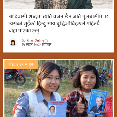
आदिवासी शब्दमा त्यति वजन छैन जति मूलबासीमा छ
त्यसको सुइँको हिन्दु आर्य बुद्धिजीविहरुले पहिल्यै
थाहा पाएका छन्
Gurkhas Online Tv
२५ साउन २०८०, बिहिवार
लेख र रचनाहरू