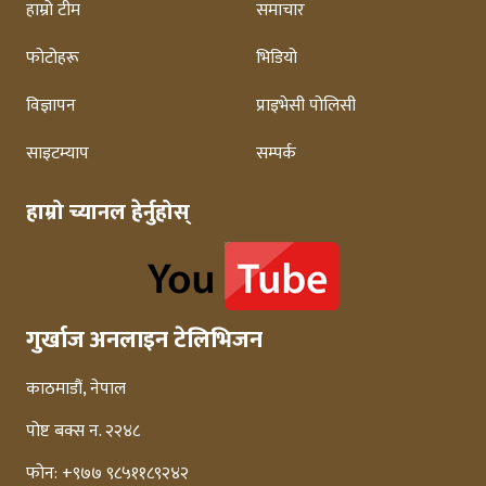
हाम्रो टीम
समाचार
फोटोहरू
भिडियो
विज्ञापन
प्राइभेसी पोलिसी
साइटम्याप
सम्पर्क
हाम्रो च्यानल हेर्नुहोस्
गुर्खाज अनलाइन टेलिभिजन
काठमाडौं, नेपाल
पोष्ट बक्स न. २२४८
फोन: +९७७ ९८५११८९२४२