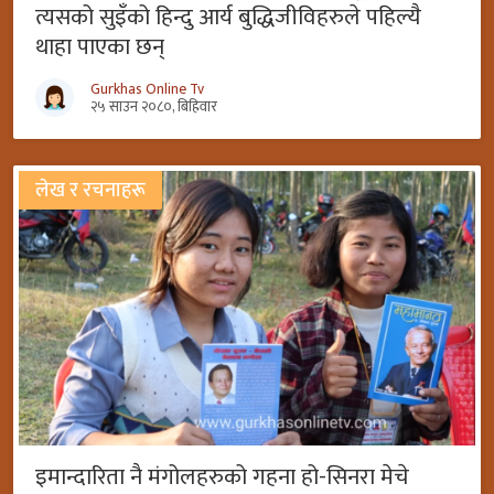
त्यसको सुइँको हिन्दु आर्य बुद्धिजीविहरुले पहिल्यै
थाहा पाएका छन्
Gurkhas Online Tv
२५ साउन २०८०, बिहिवार
लेख र रचनाहरू
इमान्दारिता नै मंगोलहरुको गहना हो-सिनरा मेचे