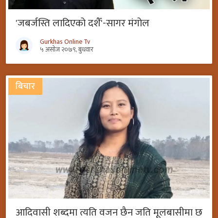
'जबर्जस्ति लादिएको दशैँ'-सागर मंगोल
Gurkhas Online Tv
५ असोज २०७९, बुधवार
बिचार
आदिवासी शब्दमा त्यति वजन छैन जति मूलबासीमा छ