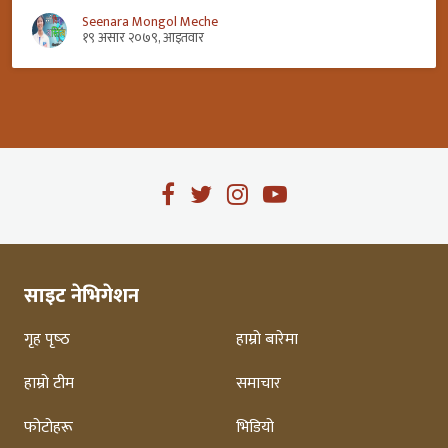
Seenara Mongol Meche
१९ असार २०७९, आइतवार
साइट नेभिगेशन
गृह पृष्‍ठ
हाम्रो बारेमा
हाम्रो टीम
समाचार
फोटोहरू
भिडियो