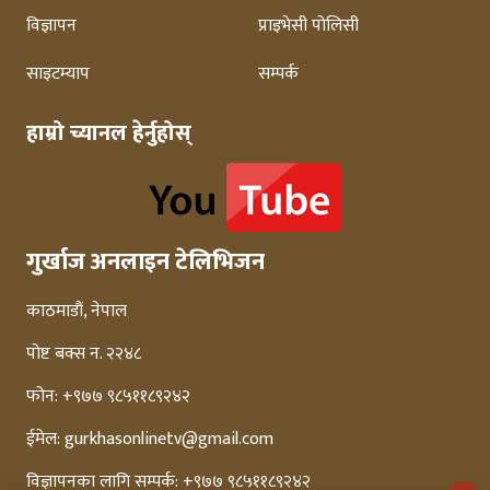
विज्ञापन
प्राइभेसी पोलिसी
साइटम्याप
सम्पर्क
हाम्रो च्यानल हेर्नुहोस्
गुर्खाज अनलाइन टेलिभिजन
काठमाडौं, नेपाल
पोष्ट बक्स न. २२४८
फोन: +९७७ ९८५११८९२४२
ईमेल:
gurkhasonlinetv@gmail.com
विज्ञापनका लागि सम्पर्क: +९७७ ९८५११८९२४२