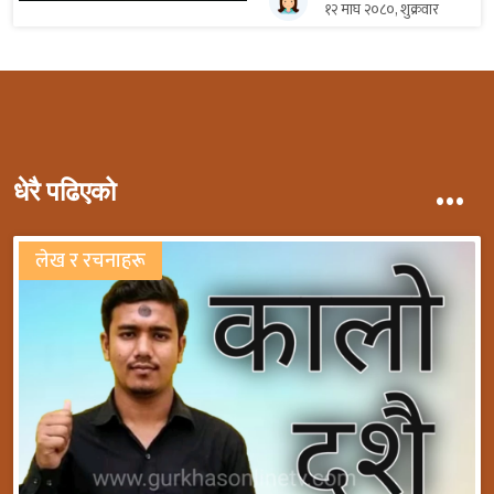
१२ माघ २०८०, शुक्रवार
...
धेरै पढिएको
लेख र रचनाहरू