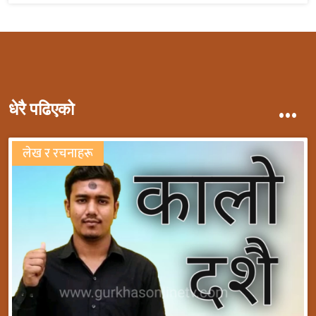
...
धेरै पढिएको
लेख र रचनाहरू