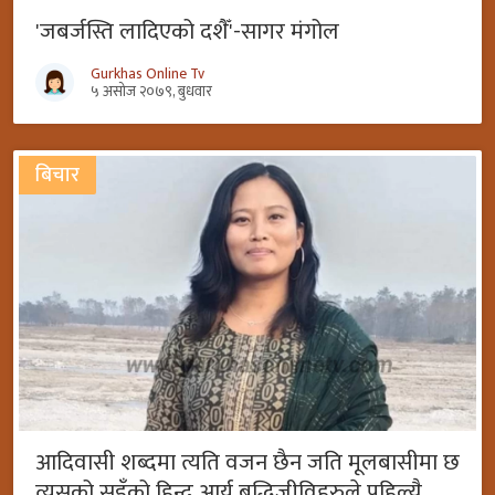
'जबर्जस्ति लादिएको दशैँ'-सागर मंगोल
Gurkhas Online Tv
५ असोज २०७९, बुधवार
बिचार
आदिवासी शब्दमा त्यति वजन छैन जति मूलबासीमा छ
त्यसको सुइँको हिन्दु आर्य बुद्धिजीविहरुले पहिल्यै