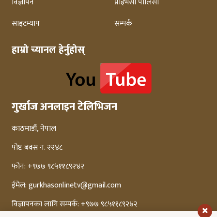
विज्ञापन
प्राइभेसी पोलिसी
साइटम्याप
सम्पर्क
हाम्रो च्यानल हेर्नुहोस्
गुर्खाज अनलाइन टेलिभिजन
काठमाडौं, नेपाल
पोष्ट बक्स न. २२४८
फोन: +९७७ ९८५११८९२४२
ईमेल:
gurkhasonlinetv@gmail.com
विज्ञापनका लागि सम्पर्क: +९७७ ९८५११८९२४२