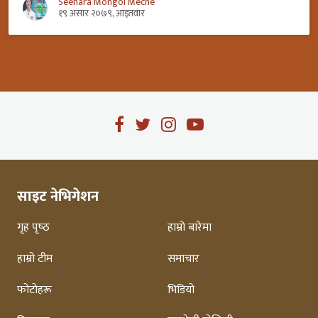
Seenara Mongol Meche
१९ असार २०७९, आइतवार
साइट नेभिगेशन
गृह पृष्‍ठ
हाम्रो बारेमा
हाम्रो टीम
समाचार
फोटोहरू
भिडियो