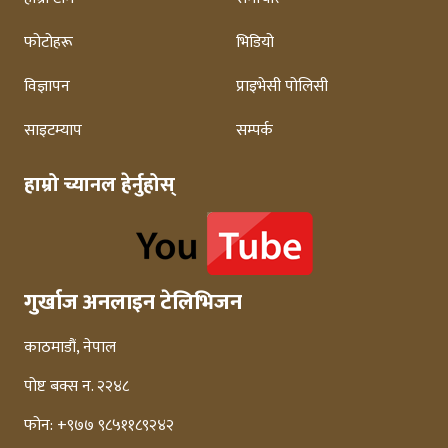
फोटोहरू
भिडियो
विज्ञापन
प्राइभेसी पोलिसी
साइटम्याप
सम्पर्क
हाम्रो च्यानल हेर्नुहोस्
गुर्खाज अनलाइन टेलिभिजन
काठमाडौं, नेपाल
पोष्ट बक्स न. २२४८
फोन: +९७७ ९८५११८९२४२