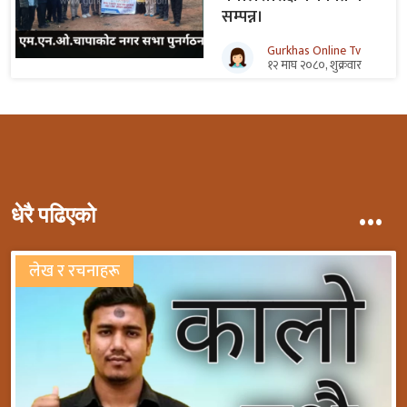
सम्पन्न।
Gurkhas Online Tv
१२ माघ २०८०, शुक्रवार
...
धेरै पढिएको
लेख र रचनाहरू