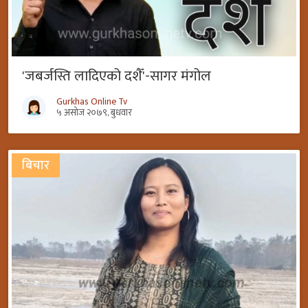
'जबर्जस्ति लादिएको दशैँ'-सागर मंगोल
Gurkhas Online Tv
५ असोज २०७९, बुधवार
बिचार