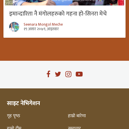
इमान्दारिता नै मंगोलहरुको गहना हो-सिनरा मेचे
Seenara Mongol Meche
१९ असार २०७९, आइतवार
साइट नेभिगेशन
गृह पृष्‍ठ
हाम्रो बारेमा
हाम्रो टीम
समाचार