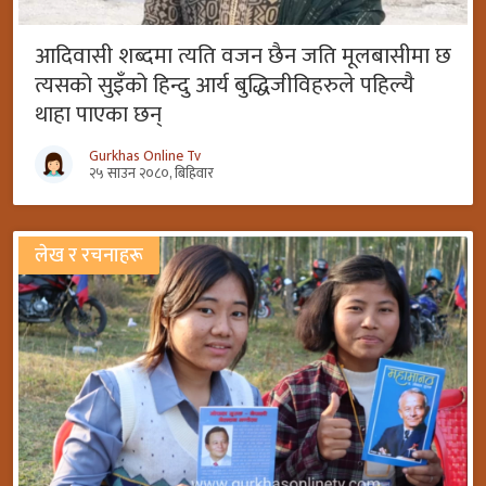
आदिवासी शब्दमा त्यति वजन छैन जति मूलबासीमा छ
त्यसको सुइँको हिन्दु आर्य बुद्धिजीविहरुले पहिल्यै
थाहा पाएका छन्
Gurkhas Online Tv
२५ साउन २०८०, बिहिवार
लेख र रचनाहरू